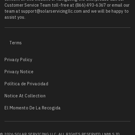
Customer Service Team toll-free at
(866) 493-6367
or email our
team at
support@solarservicingllc.com
and we will be happy to
assist you.
Terms
Privacy Policy
Privacy Notice
Política de Privacidad
Notice At Collection
El Momento De La Recogida
©
2026
SOLAR SERVICING LLC, ALL RIGHTS RESERVED |
NMLS ID